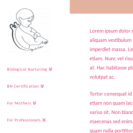
Lorem ipsum dolor s
aliquam vestibulum 
imperdiet massa. Lec
etiam. Nunc vel ris
at. Hac habitasse pl
Biological Nurturing
volutpat ac.
BN Certification
Tortor consequat id
etiam non quam lacu
For Mothers
varius sit. Non blan
For Professionals
maecenas sed enim. 
quam nulla porttitor