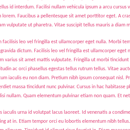
tellus id interdum. Facilisi nullam vehicula ipsum a arcu curs
m lorem. Faucibus a pellentesque sit amet porttitor eget. A c
am vulputate ut pharetra. Vitae suscipit tellus mauris a diam
acilisis leo vel fringilla est ullamcorper eget nulla. Morbi tem
 gravida dictum. Facilisis leo vel fringilla est ullamcorper ege
varius sit amet mattis vulputate. Fringilla ut morbi tincidun
tudin ac orci phasellus egestas tellus rutrum tellus. Vitae auc
 iaculis eu non diam. Pretium nibh ipsum consequat nisl. Proi
et massa tincidunt nunc pulvinar. Cursus in hac habitasse pla
isi nullam. Quam elementum pulvinar etiam non quam. Et net
s iaculis urna id volutpat lacus laoreet. Id venenatis a condi
scing at in. Etiam tempor orci eu lobortis elementum nibh tel