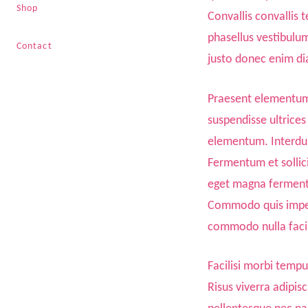
Shop
Convallis convallis 
phasellus vestibulu
Contact
justo donec enim di
Praesent elementum f
suspendisse ultrices
elementum. Interdum 
Fermentum et sollici
eget magna fermentum
Commodo quis imperdi
commodo nulla facil
Facilisi morbi tempu
Risus viverra adipi