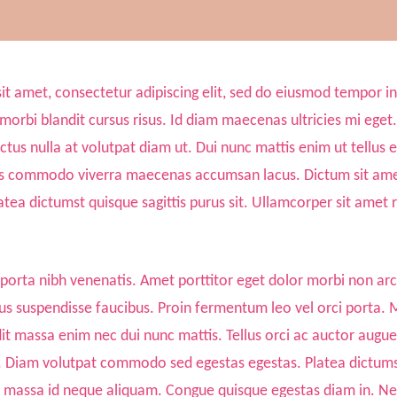
it amet, consectetur adipiscing elit, sed do eiusmod tempor i
morbi blandit cursus risus. Id diam maecenas ultricies mi ege
tus nulla at volutpat diam ut. Dui nunc mattis enim ut tellus 
us commodo viverra maecenas accumsan lacus. Dictum sit amet
atea dictumst quisque sagittis purus sit. Ullamcorper sit ame
 porta nibh venenatis. Amet porttitor eget dolor morbi non arc
s suspendisse faucibus. Proin fermentum leo vel orci porta.
dit massa enim nec dui nunc mattis. Tellus orci ac auctor aug
Diam volutpat commodo sed egestas egestas. Platea dictumst
 massa id neque aliquam. Congue quisque egestas diam in. Nequ