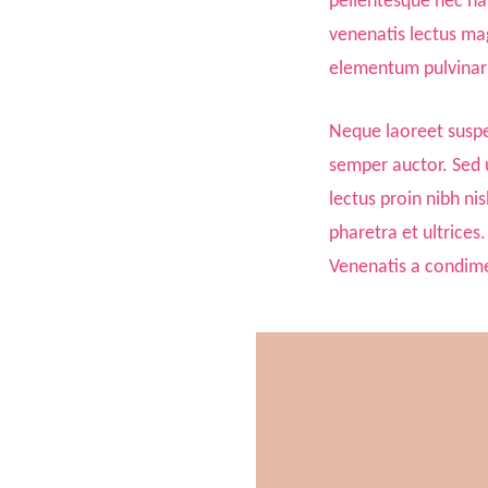
pellentesque nec nam
venenatis lectus magn
elementum pulvinar 
Neque laoreet suspen
semper auctor. Sed u
lectus proin nibh ni
pharetra et ultrices
Venenatis a condime