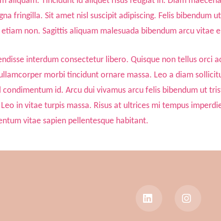
 aliquam. Tincidunt id aliquet risus feugiat in. Diam maecenas
a fringilla. Sit amet nisl suscipit adipiscing. Felis bibendum u
etiam non. Sagittis aliquam malesuada bibendum arcu vitae e
disse interdum consectetur libero. Quisque non tellus orci ac 
llamcorper morbi tincidunt ornare massa. Leo a diam sollicitud
sl condimentum id. Arcu dui vivamus arcu felis bibendum ut tri
. Leo in vitae turpis massa. Risus at ultrices mi tempus imperdi
ntum vitae sapien pellentesque habitant.