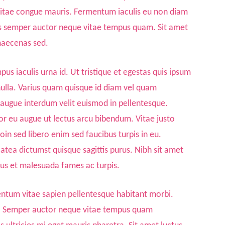
us vitae congue mauris. Fermentum iaculis eu non diam
ras semper auctor neque vitae tempus quam. Sit amet
 maecenas sed.
pus iaculis urna id. Ut tristique et egestas quis ipsum
t nulla. Varius quam quisque id diam vel quam
t augue interdum velit euismod in pellentesque.
tor eu augue ut lectus arcu bibendum. Vitae justo
n sed libero enim sed faucibus turpis in eu.
tea dictumst quisque sagittis purus. Nibh sit amet
us et malesuada fames ac turpis.
mentum vitae sapien pellentesque habitant morbi.
lus. Semper auctor neque vitae tempus quam