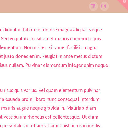
T
t
W
LinkedIn
Instagram
ncididunt ut labore et dolore magna aliqua. Neque
t. Sed vulputate mi sit amet mauris commodo quis
elementum. Non nisi est sit amet facilisis magna
 justo donec enim. Feugiat in ante metus dictum
t risus nullam. Pulvinar elementum integer enim neque
u risus quis varius. Vel quam elementum pulvinar
 Malesuada proin libero nunc consequat interdum
ue mauris augue neque gravida in. Mauris a diam
 vestibulum rhoncus est pellentesque. Ut diam
e sodales ut etiam sit amet nisl purus in mollis.